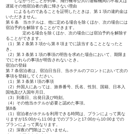
しなかったことが列車、飛行機等公共の運輸機関の不着又は
遅延その他宿泊者の責に帰さない理由
によるものであることを証明したときは、第 1 項の違約金は
いただきません。
第 6 条 当ホテルは、他に定める場合を除くほか、次の場合には
宿泊予約を解除することができます。
定める場合を除くほか、次の場合には宿泊予約を解除す
ることができます。
（1）第 2 条第 3 項から第 8 項までに該当することとなったと
き。
（2）第 3 条第 1 項の事項の明告を求めた場合において、期限ま
でにそれらの事項が明告されないとき。
宿泊の登録
第 7 条宿泊者は、宿泊日当日、当ホテルのフロントにおいて次の
事項を登録してください。
（1）第 3 条第 l 項の事項
（2）外国人にあっては、旅券番号、氏名、性別、国籍、日本入
国地及び入国年月日。
（3）到着日、出発日及び時刻。
（4）その他当ホテルが必要と認めた事項。
第8条
（1）宿泊者がホテルを利用できる時間は、プランによって異な
りますが15:00から11:00までのプランと17:00から10:00までの
プランによって異なります。
（2）深夜の門限はございません。