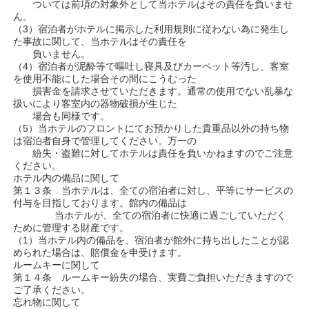
ついては前項の対象外として当ホテルはその責任を負いませ
ん。
（3）宿泊者がホテルに掲示した利用規則に従わない為に発生し
た事故に関して、当ホテルはその責任を
負いません。
（4）宿泊者が泥酔等で嘔吐し寝具及びカーペット等汚し、客室
を使用不能にした場合その間にこうむった
損害金を請求させていただきます。通常の使用でない乱暴な
扱いにより客室内の器物破損が生じた
場合も同様です。
（5）当ホテルのフロントにてお預かりした貴重品以外の持ち物
は宿泊者自身で管理してください。万一の
紛失・盗難に対してホテルは責任を負いかねますのでご注意
ください。
ホテル内の備品に関して
第１３条 当ホテルは、全ての宿泊者に対し、平等にサービスの
付与を目指しております。館内の備品は
当ホテルが、全ての宿泊者に快適に過ごしていただく
ために管理する財産です。
（1）当ホテル内の備品を、宿泊者が館外に持ち出したことが認
められた場合は、賠償金を申受けます。
ルームキーに関して
第１４条 ルームキー紛失の場合、実費ご負担いただきますので
ご了承ください。
忘れ物に関して