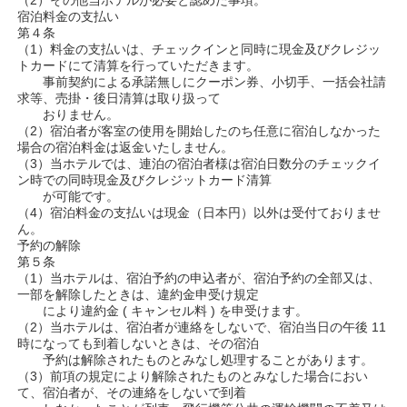
（2）その他当ホテルが必要と認めた事項。
宿泊料金の支払い
第４条
（1）料金の支払いは、チェックインと同時に現金及びクレジッ
トカードにて清算を行っていただきます。
事前契約による承諾無しにクーポン券、小切手、一括会社請
求等、売掛・後日清算は取り扱って
おりません。
（2）宿泊者が客室の使用を開始したのち任意に宿泊しなかった
場合の宿泊料金は返金いたしません。
（3）当ホテルでは、連泊の宿泊者様は宿泊日数分のチェックイ
ン時での同時現金及びクレジットカード清算
が可能です。
（4）宿泊料金の支払いは現金（日本円）以外は受付ておりませ
ん。
予約の解除
第５条
（1）当ホテルは、宿泊予約の申込者が、宿泊予約の全部又は、
一部を解除したときは、違約金申受け規定
により違約金 ( キャンセル料 ) を申受けます。
（2）当ホテルは、宿泊者が連絡をしないで、宿泊当日の午後 11
時になっても到着しないときは、その宿泊
予約は解除されたものとみなし処理することがあります。
（3）前項の規定により解除されたものとみなした場合におい
て、宿泊者が、その連絡をしないで到着