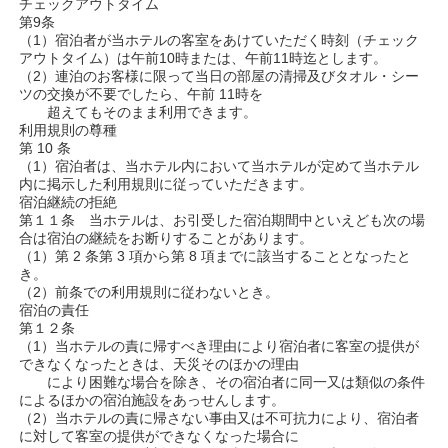
チェックアウトタイム
第9条
（1）宿泊者が当ホテルの客室をあけていただく時刻（チェック
アウトタイム）は午前10時または、午前11時迄とします。
（2）連泊のお客様に限って当日の部屋の清掃及びタオル・シー
ツの交換が不要でしたら、午前 11時を
超えてもそのまま利用できます。
利用規則の尊種
第 10 条
（1）宿泊者は、当ホテル内において当ホテルが定めて当ホテル
内に掲示した利用規則に従っていただきます。
宿泊継続の拒絶
第１１条 当ホテルは、お引受した宿泊期間中といえども次の場
合は宿泊の継続をお断りすることがあります。
（1）第 2 条第 3 項から第 8 項までに該当することとなったと
き。
（2）前条での利用規則に従わないとき。
宿泊の責任
第１２条
（1）当ホテルの責に帰すべき理由により宿泊者に客室の提供が
できなくなったときは、天災そのほかの理由
により困難な場合を除き、その宿泊者に同一又は類似の条件
によるほかの宿泊施設をあっせんします。
（2）当ホテルの責に帰さない事由又は不可抗力により、宿泊者
に対して客室の提供ができなくなった場合に