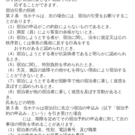
応ずることができます。
宿泊引受の拒絶
第 2 条 当ホテルは、次の場合には、宿泊の引受をお断りするこ
とがあります。
（1）宿泊の申込がこの約款によらないものであるとき。
（2）満室（員）により客室の余裕がないとき。
（3）宿泊しようとする者が、宿泊に関し、法令に規定又は公の
秩序若しくは善良の風俗に反する行為をする
おそれがあると認められたとき。
（4）宿泊しようとする者が伝染病者であると明らかに認められ
るとき。
（5）宿泊に関し、特別負担を求められたとき。
（6）天災、施設の故障その他やむを得ない理由により宿泊する
ことができないとき。
（7）宿泊しようとする者が泥酔等で他の宿泊者に著しく迷惑を
及ぼすと認められるとき。
（8）宿泊者が他の宿泊者に著しく迷惑を及ぼす言動があると
き。
氏名などの明告
第 3 条 当ホテルは宿泊日に先立つ宿泊の申込み（以下「宿泊予
約の申込み」という）を引き受けた場合
には、期限を定めてその宿泊予約の申込者に対して次の
事項の明告を求めることがあります。
（1）宿泊者の氏名、性別、電話番号、及び職業