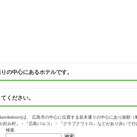
通りの中心にあるホテルです。
してください。
hima Namikidoori)は、 広島市の中心に位置する並木通りの中心にあ
『お好み村』・『広島パルコ』・『クラブクワトロ』などがあり歩いて行
検索
検索