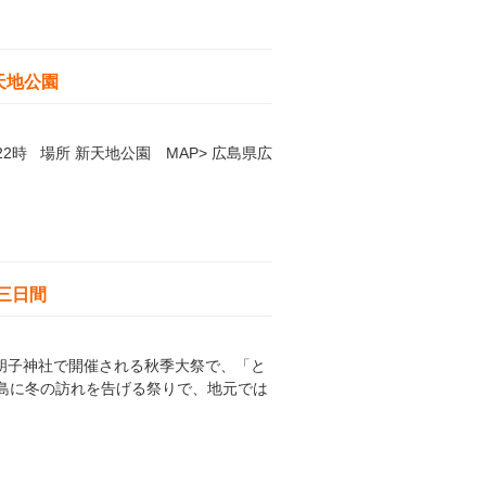
天地公園
～22時 場所 新天地公園 MAP> 広島県広
の三日間
る胡子神社で開催される秋季大祭で、「と
島に冬の訪れを告げる祭りで、地元では