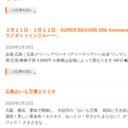
この記事を読む
２月２１日・２月２２日 SUPER BEAVER 20th Annivers
ラクダトゥインクルー〜」
2026年2月18日
会場 広島｜広島グリーンアリーナ <アリーナツアー> 出演 ワンマン 開場/開
席/立見/車椅子席 9,900円 ※座種は会場によって異なります INFO ■
この記事を読む
広島おいも万博２０２６
2026年2月13日
大阪、横浜、愛知で開催し、大好評の「おいも万博」 前回に引き続き
湯気！美しい黄金色！ホクホク、ねっとり！甘さがたまらない！ さ
フェス！ さまざまな …